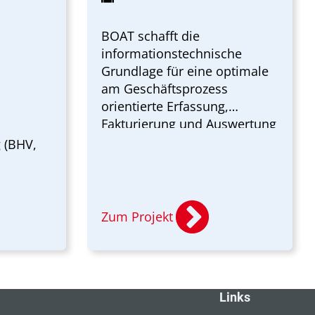
BOAT schafft die
informationstechnische
Grundlage für eine optimale
am Geschäftsprozess
orientierte Erfassung,
Fakturierung und Auswertung
von Dienstleistungen im
 (BHV,
Seehafen, wie Vertäuung und
Losmachen, Bereitstellung
von Gangways und
Netzanschlüssen sowie für
Zum Projekt
Gestellung von qualifiziertem
Personal für Dritte.
Links