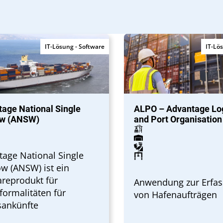
IT-Lösung - Software
IT-Lö
age National Single
ALPO – Advantage Log
w (ANSW)
and Port Organisation
age National Single
w (ANSW) ist ein
reprodukt für
Anwendung zur Erfa
ormalitäten für
von Hafenaufträgen
sankünfte