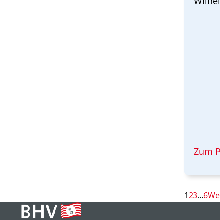
Wilhe
Zum P
1
2
3
…
6
Wei