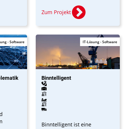
Zum Projekt
sung - Software
IT-Lösung - Software
elematik
Binntelligent
d
rm
Binntelligent ist eine