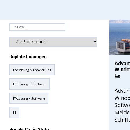
Digitale Lösungen
Advant
Windo
Forschung & Entwicklung
IT-Lösung – Hardware
Advant
Windo
IT-Lösung – Software
Softwa
Meldef
KI
Schiff
Supply Chain Stufe