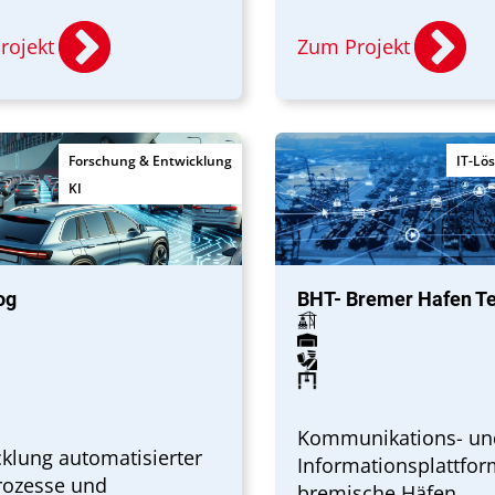
rojekt
Zum Projekt
Forschung & Entwicklung
IT-Lö
KI
og
BHT- Bremer Hafen T
Kommunikations- un
klung automatisierter
Informationsplattfo
rozesse und
bremische Häfen