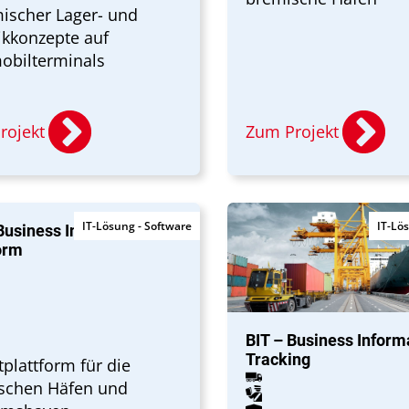
ischer Lager- und
ikkonzepte auf
obilterminals
rojekt
Zum Projekt
IT-Lösung - Software
IT-Lö
Business Integration
orm
BIT – Business Inform
Tracking
plattform für die
schen Häfen und